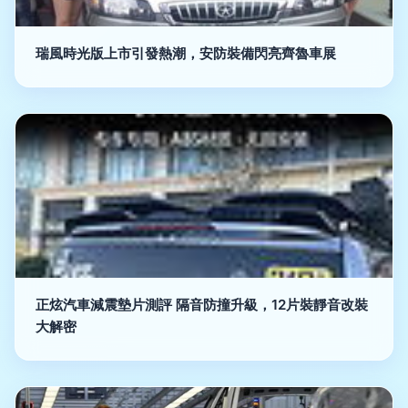
瑞風時光版上市引發熱潮，安防裝備閃亮齊魯車展
正炫汽車減震墊片測評 隔音防撞升級，12片裝靜音改裝
大解密