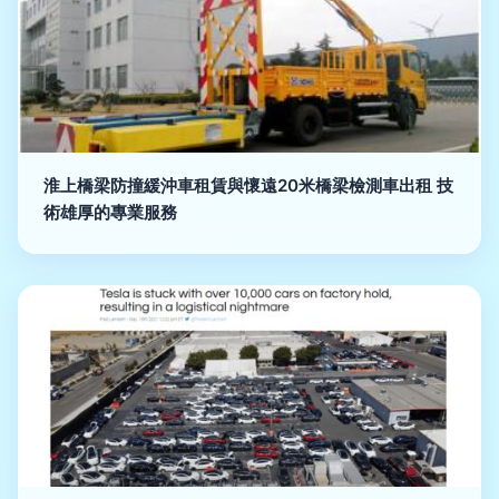
淮上橋梁防撞緩沖車租賃與懷遠20米橋梁檢測車出租 技
術雄厚的專業服務