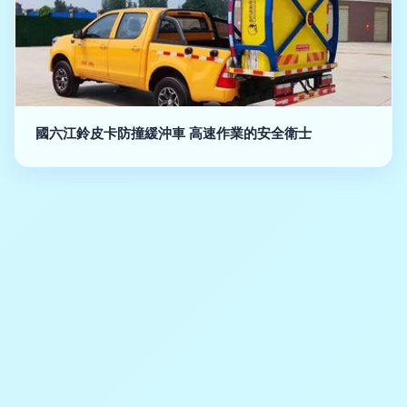
國六江鈴皮卡防撞緩沖車 高速作業的安全衛士