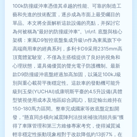
100k防撞緩沖車憑借其卓越的性能、可靠的制造工
藝和先進的技術配置，逐步成為市面上最受矚目的
單品。本文將全面解析這款設備的亮點，并探討它
為何被稱為“最好的防撞緩沖車”。\n\n1. 底盤與核心
架構：東風D9智控底盤集成升級\n作為東風旗下中
高端商用車的經典系列，多利卡D9采用2315mm高
頂寬體駕駛室，不僅為主搭檔提供了良好的視角和
心理狀態，還具備優質的聲光電子防護機制。最新
款D9防撞緩沖底盤經過加高加固，以滿足100kJ級
別與重心載荷平衡穩定性。這款車的發動機可能升
級到玉柴(YUCHAI)或康明斯平臺的4.5升設備(具體
型號視使用成本及地區綜合調試)，額定輸出維持在
150-180馬力區間。整車完成國家等效底盤定點開
發，“懸直同步橫向減震陣列法技術補強消頻共振”獲
得了車隊管理和第三方維修專家考究，使得減質減
輕非穩定性振動現象相對于改款降低約13折7%，在