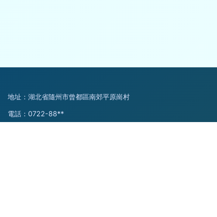
地址：湖北省隨州市曾都區南郊平原崗村
電話：0722-88**
Copyright © 2026
www.datacash.org.cn
防撞緩沖車
程力專用
汽車股份有限公司銷售三十分公司
防撞緩沖車
版權所有
Sitemap
感谢您访问我们的网站，您可能还对以下资源感兴趣：临夏痛涣
电子科技有限公司